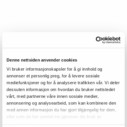
Poliklinikk Kragerø
Denne nettsiden anvender cookies
Kontaktinformasjon
Vi bruker informasjonskapsler for å gi innhold og
annonser et personlig preg, for å levere sosiale
Adresse:
Gamle Kragerøvei 32, Kragerø
mediefunksjoner og for å analysere trafikken vår. Vi deler
dessuten informasjon om hvordan du bruker nettstedet
Åpningstider
vårt, med partnerne våre innen sosiale medier,
annonsering og analysearbeid, som kan kombinere den
Ta kontakt på:
33 45 45 33
(08:00 – 14:30)
med annen informasjon du har gjort tilgjengelig for dem,
eller som de har samlet inn gjennom din bruk av
tjenestene deres.