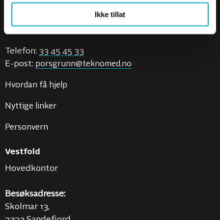
3921 Porsgrunn
Ikke tillat
Se kart
Telefon:
33 45 45 33
E-post:
porsgrunn@teknomed.no
Hvordan få hjelp
Nyttige linker
Personvern
Vestfold
Hovedkontor
Besøksadresse:
Skolmar 13,
3232 Sandefjord