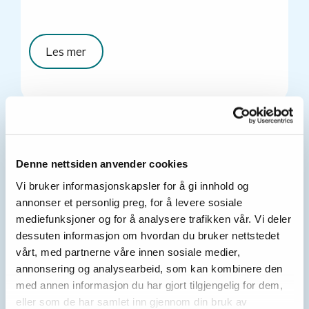
Les mer
HJELPEMIDLER
Denne nettsiden anvender cookies
Vi bruker informasjonskapsler for å gi innhold og
Vi tilbyr en rekke
annonser et personlig preg, for å levere sosiale
hjelpemidler til våre kunder
mediefunksjoner og for å analysere trafikken vår. Vi deler
dessuten informasjon om hvordan du bruker nettstedet
vårt, med partnerne våre innen sosiale medier,
Proteser
annonsering og analysearbeid, som kan kombinere den
med annen informasjon du har gjort tilgjengelig for dem,
eller som de har samlet inn gjennom din bruk av
Barnehjelpemidler