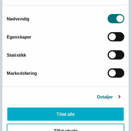
tjenestene deres.
Samtykkevalg
Ortoser
Nødvendig
Egenskaper
Fottøy
Statistikk
Hjelpemidler for diabetikere
Markedsføring
Detaljer
Tillat alle
Tillat utvalg